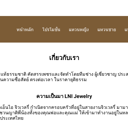
หน้าหลัก
โปรโมชั่น
แหวนหญิง
แหวนชาย
แ
เกี่ยวกับเรา
รแท้ธรรมชาติ คัดสรรเพชรและจัดทำโดยทีมช่าง ผู้เชี่ยวชาญ ประสบก
นความซื่อสัตย์ ตรงต่อเวลา ในราคายุติธรรม
ความเป็นมา LNI Jewelry
อ็นไอ จิวเวลรี่ กำเนิดจากครอบครัวที่อยู่ในสายงานจิวเวลรี่ มามากก
กชวนญาติพี่น้องทั้งของคุณพ่อและคุณแม่ ให้เข้ามาทำงานอยู่ในหล
ของประเทศไทย