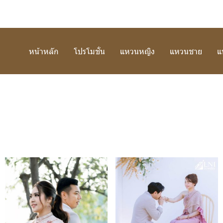
หน้าหลัก
โปรโมชั่น
แหวนหญิง
แหวนชาย
แ