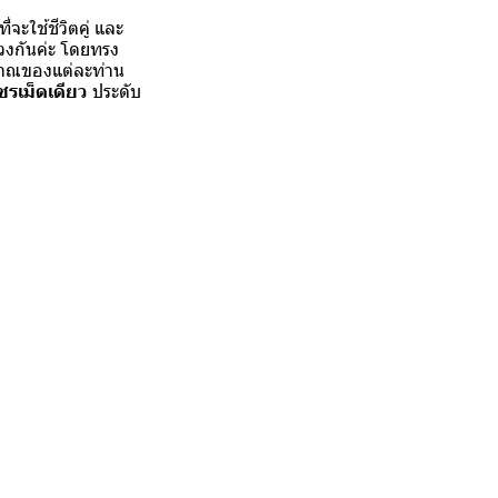
่จะใช้ชีวิตคู่ และ
วงกันค่ะ โดยทรง
มาณของแต่ละท่าน
รเม็ดเดียว
ประดับ