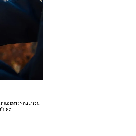
งน่ะ และทรงของแหวน
ันค่ะ