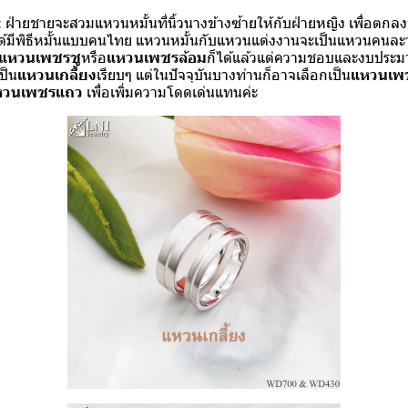
:
ฝ่ายชายจะสวมแห
วนหมั้นที่นิ้วนางข้างซ้ายให้กับฝ่
ายหญิง เพื่อตกลงที
่ได้มีพิธีหมั้นแบบคนไทย แหวนหมั้นกับแหวนแต่งงานจะเป็นแหวนคนละ
แหวนเพชรชู
หรือ
แหวนเพชรล้อม
ก็ได้แล้วแต่ความชอบและงบประ
ป็น
แหวนเกลี้ยง
เรียบๆ แต่ในปัจจุบันบางท่านก็อาจเลือกเป็น
แหวนเพช
หวนเพชรแถว
เพื่อเพิ่มความโดดเด่นแทนค่ะ