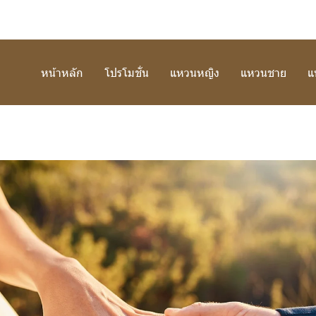
หน้าหลัก
โปรโมชั่น
แหวนหญิง
แหวนชาย
แ