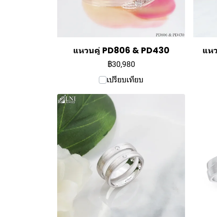
แหวนคู่ PD806 & PD430
แหว
฿30,980
เปรียบเทียบ