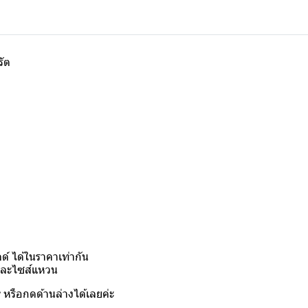
รัต
์ ได้ในราคาเท่ากัน
งและไซส์แหวน
y
หรือกดด้านล่างได้เลยค่ะ