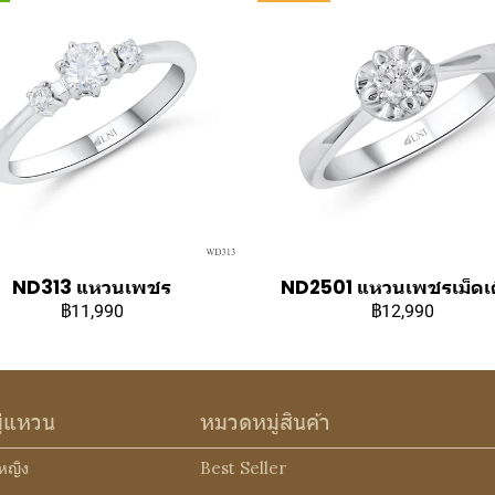
ND313 แหวนเพชร
ND2501 แหวนเพชรเม็ดเด
฿11,990
฿12,990
ู่แหวน
หมวดหมู่สินค้า
หญิง
Best Seller