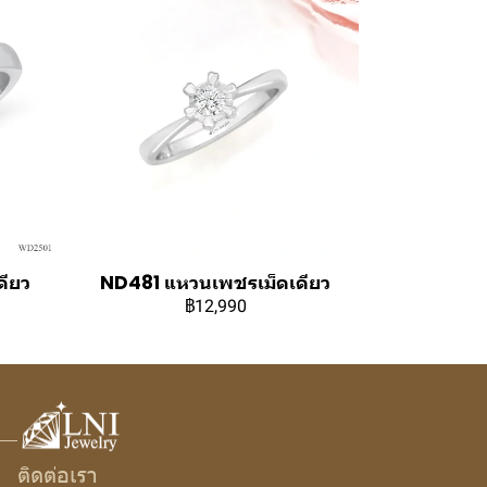
ียว
ND481 แหวนเพชรเม็ดเดียว
฿12,990
ติดต่อเรา