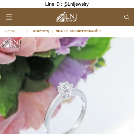
Line ID : @Lnijewelry
Home
...
แหวนเพชรชู
ND4001 แหวนเพชรเม็ดเดียว