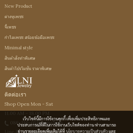
New Product
ต่างหูเพชร
จี้เพชร
กำไลเพชร สร้อยข้อมือเพชร
Minimal style
สินค้าสั่งทำพิเศษ
สินค้าโปรโมชั่น ราคาพิเศษ
ติดต่อเรา
Shop Open Mon - Sat
11.00 AM - 18.00 PM
เว็บไซต์นี้มีการใช้งานคุกกี้ เพื่อเพิ่มประสิทธิภาพและ
086-310-0519
(คุณเจี๊ยบ)
ประสบการณ์ที่ดีในการใช้งานเว็บไซต์ของท่าน ท่านสามารถ
อ่านรายละเอียดเพิ่มเติมได้ที่
นโยบายความเป็นส่วนตัว
และ
Line ID : @Lnijewelry