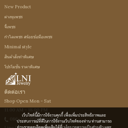
New Product
ต่างหูเพชร
จี้เพชร
กำไลเพชร สร้อยข้อมือเพชร
Minimal style
สินค้าสั่งทำพิเศษ
โปรโมชั่น ราคาพิเศษ
ติดต่อเรา
Shop Open Mon - Sat
11.00 AM - 18.00 PM
เว็บไซต์นี้มีการใช้งานคุกกี้ เพื่อเพิ่มประสิทธิภาพและ
086-310-0519
(คุณเจี๊ยบ)
ประสบการณ์ที่ดีในการใช้งานเว็บไซต์ของท่าน ท่านสามารถ
อ่านรายละเอียดเพิ่มเติมได้ที่
นโยบายความเป็นส่วนตัว
และ
Line ID : @Lnijewelry