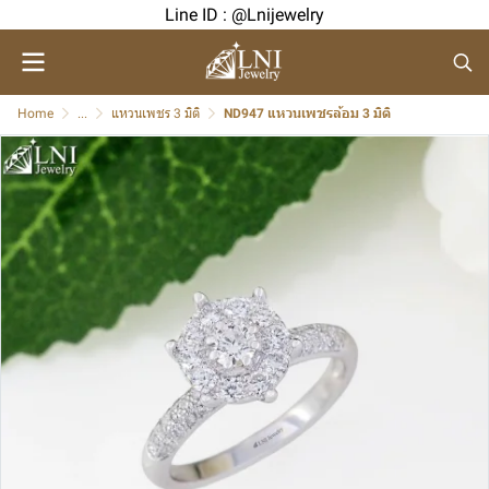
Line ID : @Lnijewelry
Home
...
แหวนเพชร 3 มิติ
ND947 แหวนเพชรล้อม 3 มิติ