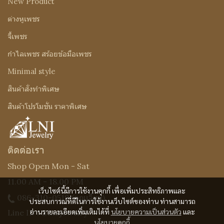
New Product
ต่างหูเพชร
จี้เพชร
กำไลเพชร สร้อยข้อมือเพชร
Minimal style
สินค้าสั่งทำพิเศษ
สินค้าโปรโมชั่น ราคาพิเศษ
ติดต่อเรา
Shop Open Mon - Sat
11.00 AM - 18.00 PM
เว็บไซต์นี้มีการใช้งานคุกกี้ เพื่อเพิ่มประสิทธิภาพและ
086-310-0519
(คุณเจี๊ยบ)
ประสบการณ์ที่ดีในการใช้งานเว็บไซต์ของท่าน ท่านสามารถ
อ่านรายละเอียดเพิ่มเติมได้ที่
นโยบายความเป็นส่วนตัว
และ
Line ID : @Lnijewelry
นโยบายคุกกี้