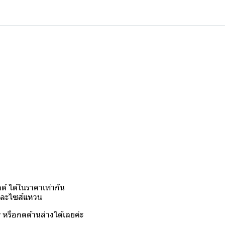
์ ได้ในราคาเท่ากัน
งและไซส์แหวน
y
หรือกดด้านล่างได้เลยค่ะ