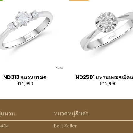
ND313 แหวนเพชร
ND2501 แหวนเพชรเม็ดเด
฿11,990
฿12,990
ู่แหวน
หมวดหมู่สินค้า
หญิง
Best Seller