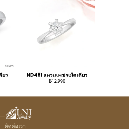
ียว
ND481 แหวนเพชรเม็ดเดียว
฿12,990
ติดต่อเรา