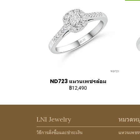
ND723 แหวนเพชรล้อม
฿12,490
LNI Jewelry
หมวดหม
วิธีการสั่งซื้อและชำระเงิน
แหวนเพชร