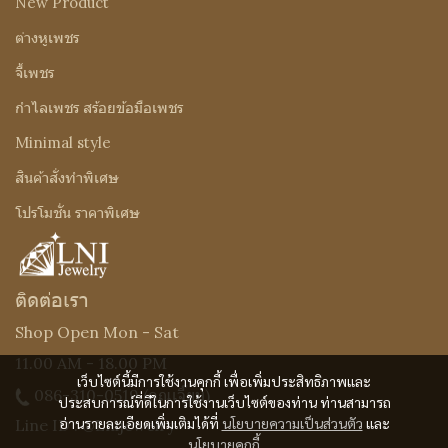
New Product
ต่างหูเพชร
จี้เพชร
กำไลเพชร สร้อยข้อมือเพชร
Minimal style
สินค้าสั่งทำพิเศษ
โปรโมชั่น ราคาพิเศษ
ติดต่อเรา
Shop Open Mon - Sat
11.00 AM - 18.00 PM
เว็บไซต์นี้มีการใช้งานคุกกี้ เพื่อเพิ่มประสิทธิภาพและ
086-310-0519
(คุณเจี๊ยบ)
ประสบการณ์ที่ดีในการใช้งานเว็บไซต์ของท่าน ท่านสามารถ
อ่านรายละเอียดเพิ่มเติมได้ที่
นโยบายความเป็นส่วนตัว
และ
Line ID : @Lnijewelry
นโยบายคุกกี้