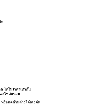
รัต
์ ได้ในราคาเท่ากัน
งและไซส์แหวน
y
หรือกดด้านล่างได้เลยค่ะ