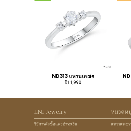
ND313 แหวนเพชร
ND2
฿11,990
LNI Jewelry
หมวดหม
วิธีการสั่งซื้อและชำระเงิน
แหวนเพชร