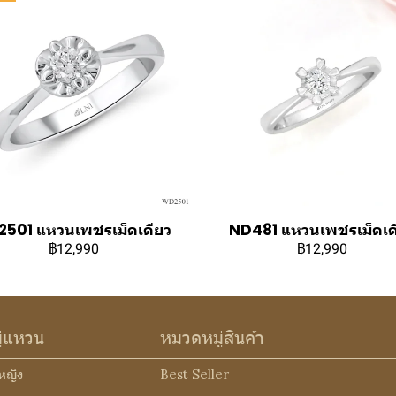
501 แหวนเพชรเม็ดเดียว
ND481 แหวนเพชรเม็ดเด
฿12,990
฿12,990
ู่แหวน
หมวดหมู่สินค้า
หญิง
Best Seller