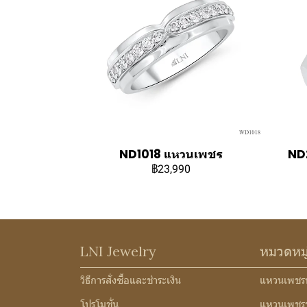
ND1018 แหวนเพชร
ND2
฿23,990
LNI Jewelry
หมวดหม
วิธีการสั่งซื้อและชำระเงิน
แหวนเพชร
โปรโมชั่น
แหวนเพชร