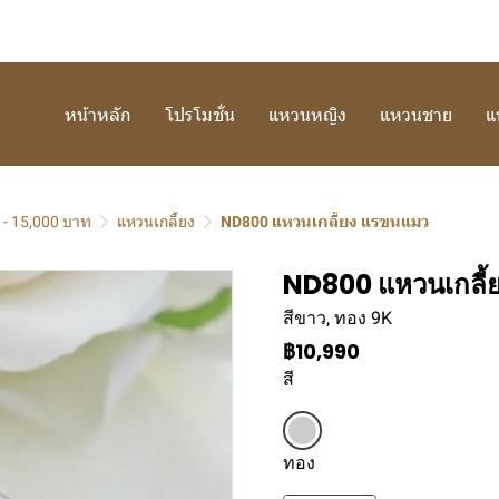
หน้าหลัก
โปรโมชั่น
แหวนหญิง
แหวนชาย
แ
 - 15,000 บาท
แหวนเกลี้ยง
ND800 แหวนเกลี้ยง แรขนแมว
ND800 แหวนเกลี้
สีขาว, ทอง 9K
฿10,990
สี
ทอง