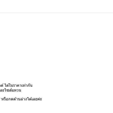
์ ได้ในราคาเท่ากัน
งและไซส์แหวน
y
หรือกดด้านล่างได้เลยค่ะ