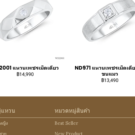
001 แหวนเพชรเม็ดเดียว
ND971 แหวนเพชรเม็ดเดีย
ขนแมว
฿14,990
฿13,490
ู่แหวน
หมวดหมู่สินค้า
หญิง
Best Seller
ชาย
New Product