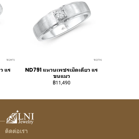
ว แร
ND791 แหวนเพชรเม็ดเดียว แร
ขนแมว
฿11,490
ติดต่อเรา