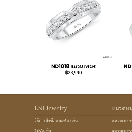
ND1018 แหวนเพชร
ND2
฿23,990
LNI Jewelry
หมวดหม
วิธีการสั่งซื้อและชำระเงิน
แหวนเพชร
โปรโมชั่น
แหวนเพชร