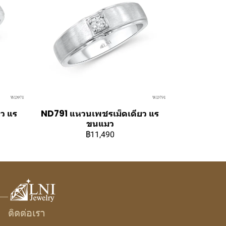
ว แร
ND791 แหวนเพชรเม็ดเดียว แร
ขนแมว
฿11,490
ติดต่อเรา