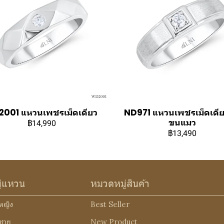
001 แหวนเพชรเม็ดเดียว
ND971 แหวนเพชรเม็ดเดีย
ขนแมว
฿14,990
฿13,490
ู่แหวน
หมวดหมู่สินค้า
หญิง
Best Seller
ชาย
New Product