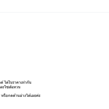
์ ได้ในราคาเท่ากัน
งและไซส์แหวน
y
หรือกดด้านล่างได้เลยค่ะ