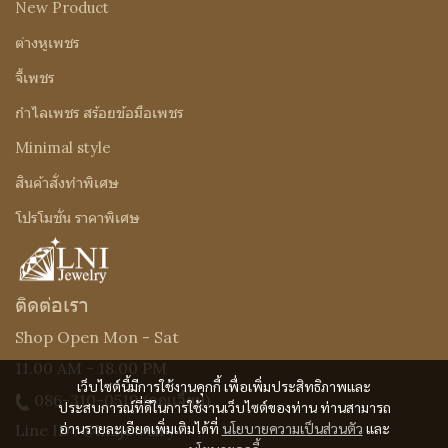
New Product
ต่างหูเพชร
จี้เพชร
กำไลเพชร สร้อยข้อมือเพชร
Minimal style
สินค้าสั่งทำพิเศษ
โปรโมชั่น ราคาพิเศษ
ติดต่อเรา
Shop Open Mon - Sat
11.00 AM - 18.00 PM
เว็บไซต์นี้มีการใช้งานคุกกี้ เพื่อเพิ่มประสิทธิภาพและ
086-310-0519
(คุณเจี๊ยบ)
ประสบการณ์ที่ดีในการใช้งานเว็บไซต์ของท่าน ท่านสามารถ
อ่านรายละเอียดเพิ่มเติมได้ที่
นโยบายความเป็นส่วนตัว
และ
Line ID : @Lnijewelry