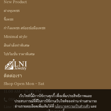
New Product
ต่างหูเพชร
จี้เพชร
กำไลเพชร สร้อยข้อมือเพชร
Minimal style
สินค้าสั่งทำพิเศษ
โปรโมชั่น ราคาพิเศษ
ติดต่อเรา
Shop Open Mon - Sat
11.00 AM - 18.00 PM
เว็บไซต์นี้มีการใช้งานคุกกี้ เพื่อเพิ่มประสิทธิภาพและ
086-310-0519
(คุณเจี๊ยบ)
ประสบการณ์ที่ดีในการใช้งานเว็บไซต์ของท่าน ท่านสามารถ
อ่านรายละเอียดเพิ่มเติมได้ที่
นโยบายความเป็นส่วนตัว
และ
Line ID : @Lnijewelry