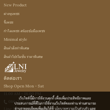
New Product
ต่างหูเพชร
จี้เพชร
กำไลเพชร สร้อยข้อมือเพชร
Minimal style
สินค้าสั่งทำพิเศษ
สินค้าโปรโมชั่น ราคาพิเศษ
ติดต่อเรา
Shop Open Mon - Sat
11.00 AM - 18.00 PM
เว็บไซต์นี้มีการใช้งานคุกกี้ เพื่อเพิ่มประสิทธิภาพและ
086-310-0519
(คุณเจี๊ยบ)
ประสบการณ์ที่ดีในการใช้งานเว็บไซต์ของท่าน ท่านสามารถ
อ่านรายละเอียดเพิ่มเติมได้ที่
นโยบายความเป็นส่วนตัว
และ
Line ID : @Lnijewelry