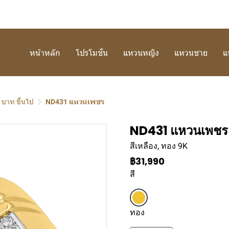
หน้าหลัก
โปรโมชั่น
แหวนหญิง
แหวนชาย
แ
 บาท ขึ้นไป
ND431 แหวนเพชร
ND431 แหวนเพชร
สีเหลือง, ทอง 9K
฿31,990
สี
ทอง