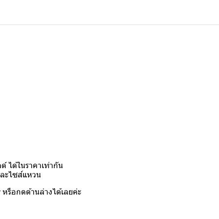
์ ได้ในราคาเท่ากัน
งและไซส์แหวน
y
หรือกดด้านล่างได้เลยค่ะ