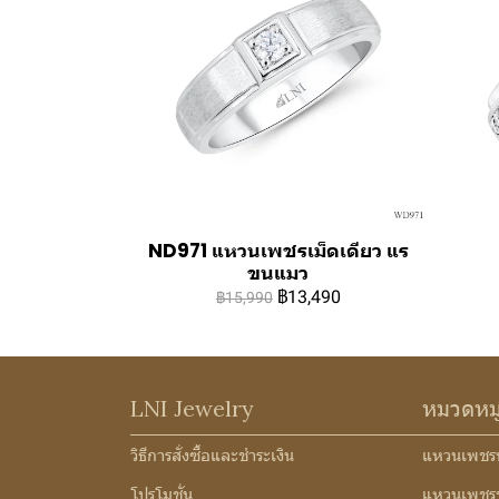
ND971 แหวนเพชรเม็ดเดียว แร
ขนแมว
฿13,490
฿15,990
LNI Jewelry
หมวดหม
วิธีการสั่งซื้อและชำระเงิน
แหวนเพชร
โปรโมชั่น
แหวนเพชร