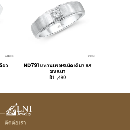
ดียว
ND791 แหวนเพชรเม็ดเดียว แร
ขนแมว
฿11,490
ติดต่อเรา