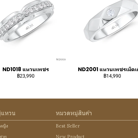
ND1018 แหวนเพชร
ND2001 แหวนเพชรเม็ดเ
฿23,990
฿14,990
ู่แหวน
หมวดหมู่สินค้า
หญิง
Best Seller
ชาย
New Product