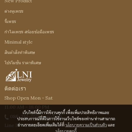
New Product
ต่างหูเพชร
จี้เพชร
กำไลเพชร สร้อยข้อมือเพชร
Minimal style
สินค้าสั่งทำพิเศษ
โปรโมชั่น ราคาพิเศษ
ติดต่อเรา
Shop Open Mon - Sat
11.00 AM - 18.00 PM
เว็บไซต์นี้มีการใช้งานคุกกี้ เพื่อเพิ่มประสิทธิภาพและ
086-310-0519
(คุณเจี๊ยบ)
ประสบการณ์ที่ดีในการใช้งานเว็บไซต์ของท่าน ท่านสามารถ
อ่านรายละเอียดเพิ่มเติมได้ที่
นโยบายความเป็นส่วนตัว
และ
Line ID : @Lnijewelry
นโยบายคุกกี้