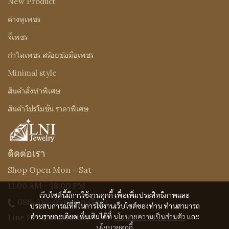
New Product
ต่างหูเพชร
จี้เพชร
กำไลเพชร สร้อยข้อมือเพชร
Minimal style
สินค้าสั่งทำพิเศษ
สินค้าโปรโมชั่น ราคาพิเศษ
ติดต่อเรา
Shop Open Mon - Sat
11.00 AM - 18.00 PM
เว็บไซต์นี้มีการใช้งานคุกกี้ เพื่อเพิ่มประสิทธิภาพและ
086-310-0519
(คุณเจี๊ยบ)
ประสบการณ์ที่ดีในการใช้งานเว็บไซต์ของท่าน ท่านสามารถ
อ่านรายละเอียดเพิ่มเติมได้ที่
นโยบายความเป็นส่วนตัว
และ
Line ID : @Lnijewelry
นโยบายคุกกี้