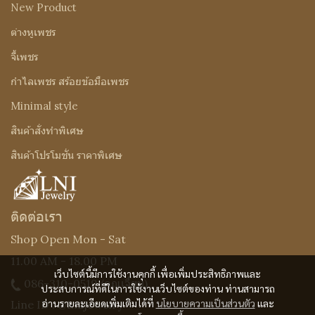
New Product
ต่างหูเพชร
จี้เพชร
กำไลเพชร สร้อยข้อมือเพชร
Minimal style
สินค้าสั่งทำพิเศษ
สินค้าโปรโมชั่น ราคาพิเศษ
ติดต่อเรา
Shop Open Mon - Sat
11.00 AM - 18.00 PM
เว็บไซต์นี้มีการใช้งานคุกกี้ เพื่อเพิ่มประสิทธิภาพและ
086-310-0519
(คุณเจี๊ยบ)
ประสบการณ์ที่ดีในการใช้งานเว็บไซต์ของท่าน ท่านสามารถ
อ่านรายละเอียดเพิ่มเติมได้ที่
นโยบายความเป็นส่วนตัว
และ
Line ID : @Lnijewelry