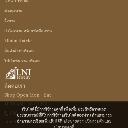
New Product
ต่างหูเพชร
จี้เพชร
กำไลเพชร สร้อยข้อมือเพชร
Minimal style
สินค้าสั่งทำพิเศษ
โปรโมชั่น ราคาพิเศษ
ติดต่อเรา
Shop Open Mon - Sat
11.00 AM - 18.00 PM
เว็บไซต์นี้มีการใช้งานคุกกี้ เพื่อเพิ่มประสิทธิภาพและ
086-310-0519
(คุณเจี๊ยบ)
ประสบการณ์ที่ดีในการใช้งานเว็บไซต์ของท่าน ท่านสามารถ
อ่านรายละเอียดเพิ่มเติมได้ที่
นโยบายความเป็นส่วนตัว
และ
Line ID : @Lnijewelry
นโยบายคุกกี้