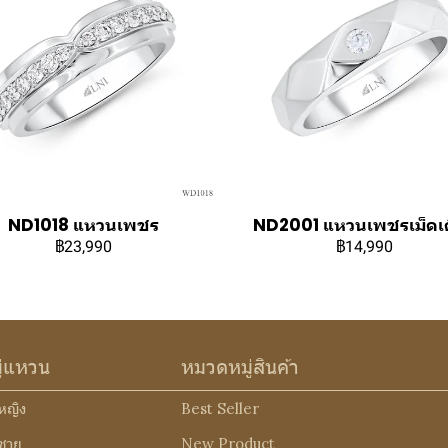
ND1018 แหวนเพชร
ND2001 แหวนเพชรเม็ดเ
฿23,990
฿14,990
ู่แหวน
หมวดหมู่สินค้า
หญิง
Best Seller
ชาย
New Product