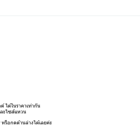
์ ได้ในราคาเท่ากัน
งและไซส์แหวน
y
หรือกดด้านล่างได้เลยค่ะ