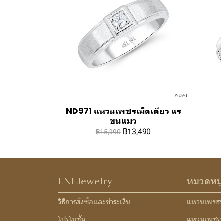
ND971 แหวนเพชรเม็ดเดียว แร
ขนแมว
฿13,490
฿15,990
LNI Jewelry
หมวดหม
วิธีการสั่งซื้อและชำระเงิน
แหวนเพชร
โปรโมชั่น
แหวนเพชร