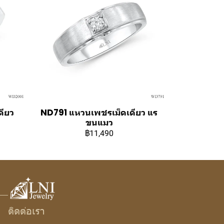
ดียว
ND791 แหวนเพชรเม็ดเดียว แร
ขนแมว
฿11,490
ติดต่อเรา