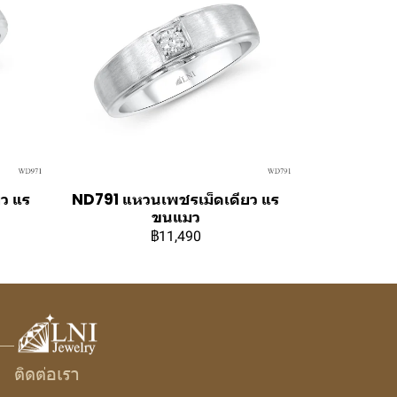
ว แร
ND791 แหวนเพชรเม็ดเดียว แร
ขนแมว
฿11,490
ติดต่อเรา