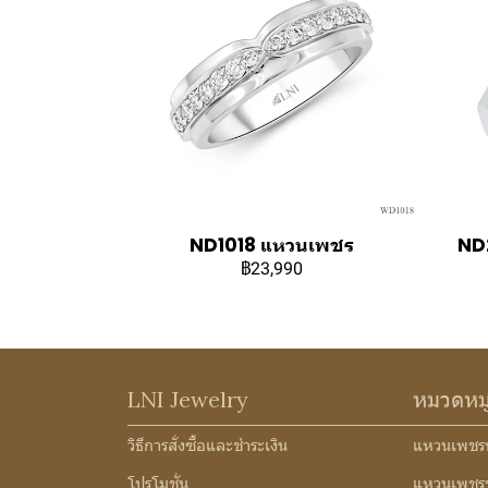
ND1018 แหวนเพชร
ND2
฿23,990
LNI Jewelry
หมวดหม
วิธีการสั่งซื้อและชำระเงิน
แหวนเพชร
โปรโมชั่น
แหวนเพชร