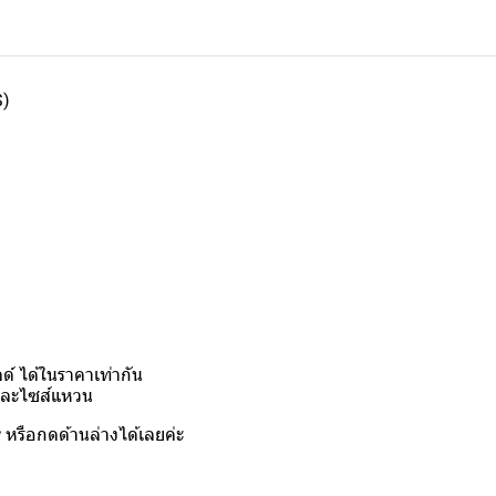
S)
์ ได้ในราคาเท่ากัน
งและไซส์แหวน
y
หรือกดด้านล่างได้เลยค่ะ