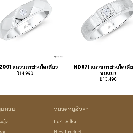
001 แหวนเพชรเม็ดเดียว
ND971 แหวนเพชรเม็ดเดีย
ขนแมว
฿14,990
฿13,490
ู่แหวน
หมวดหมู่สินค้า
หญิง
Best Seller
ชาย
New Product