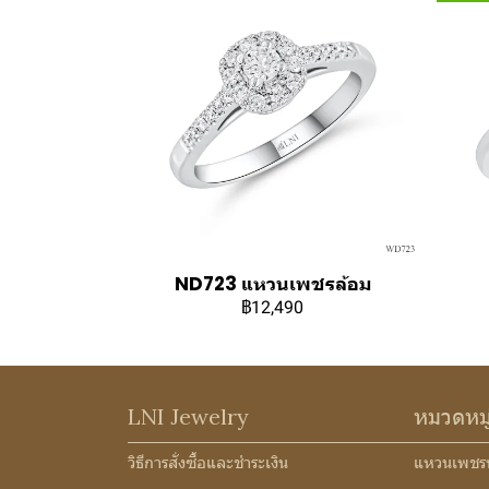
ND723 แหวนเพชรล้อม
฿12,490
LNI Jewelry
หมวดหม
วิธีการสั่งซื้อและชำระเงิน
แหวนเพชร