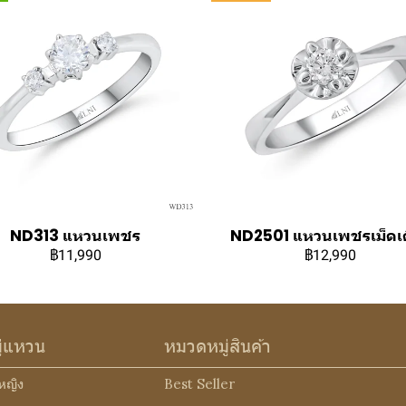
ND313 แหวนเพชร
ND2501 แหวนเพชรเม็ดเด
฿11,990
฿12,990
ู่แหวน
หมวดหมู่สินค้า
หญิง
Best Seller