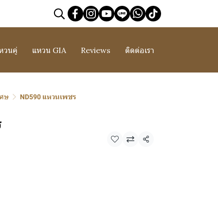
หวนคู่
แหวน GIA
Reviews
ติดต่อเรา
เศษ
ND590 แหวนเพชร
ร
แชร์