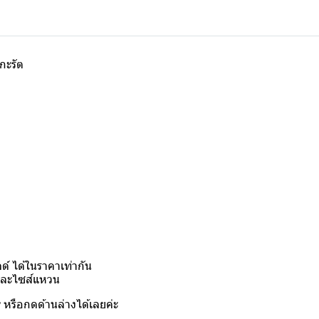
กะรัต
์ ได้ในราคาเท่ากัน
งและไซส์แหวน
y
หรือกดด้านล่างได้เลยค่ะ