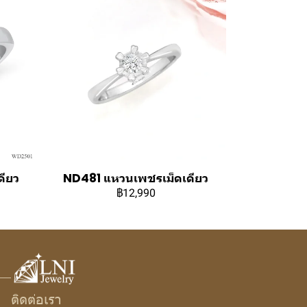
ียว
ND481 แหวนเพชรเม็ดเดียว
฿12,990
ติดต่อเรา