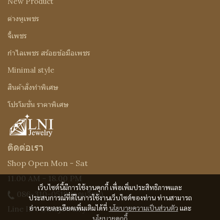
New Product
ต่างหูเพชร
จี้เพชร
กำไลเพชร สร้อยข้อมือเพชร
Minimal style
สินค้าสั่งทำพิเศษ
โปรโมชั่น ราคาพิเศษ
ติดต่อเรา
Shop Open Mon - Sat
11.00 AM - 18.00 PM
เว็บไซต์นี้มีการใช้งานคุกกี้ เพื่อเพิ่มประสิทธิภาพและ
086-310-0519
(คุณเจี๊ยบ)
ประสบการณ์ที่ดีในการใช้งานเว็บไซต์ของท่าน ท่านสามารถ
อ่านรายละเอียดเพิ่มเติมได้ที่
นโยบายความเป็นส่วนตัว
และ
Line ID : @Lnijewelry
นโยบายคุกกี้