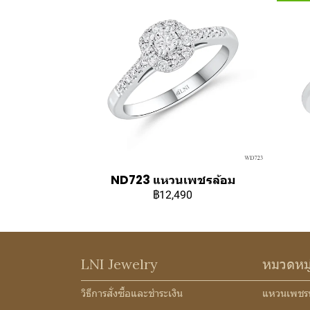
ND723 แหวนเพชรล้อม
฿12,490
LNI Jewelry
หมวดหม
วิธีการสั่งซื้อและชำระเงิน
แหวนเพชร