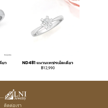
ียว
ND481 แหวนเพชรเม็ดเดียว
฿12,990
ติดต่อเรา