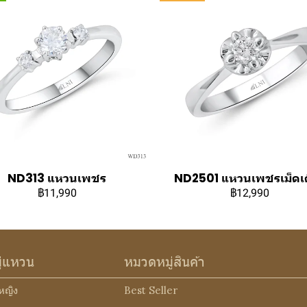
ND313 แหวนเพชร
ND2501 แหวนเพชรเม็ดเด
฿11,990
฿12,990
ู่แหวน
หมวดหมู่สินค้า
หญิง
Best Seller