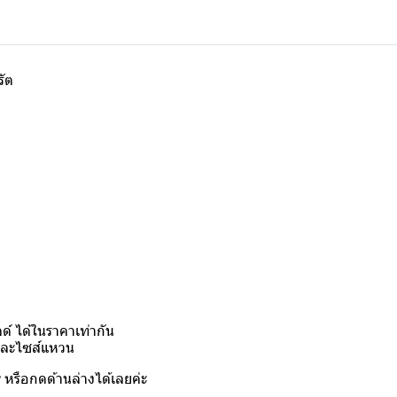
รัต
์ ได้ในราคาเท่ากัน
งและไซส์แหวน
y
หรือกดด้านล่างได้เลยค่ะ