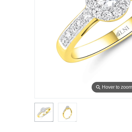
⚲
Hover to zoo