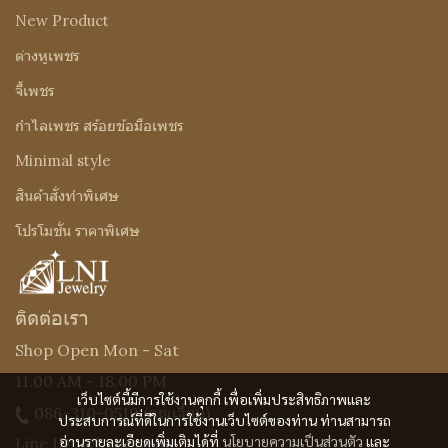
New Product
ต่างหูเพชร
จี้เพชร
กำไลเพชร สร้อยข้อมือเพชร
Minimal style
สินค้าสั่งทำพิเศษ
โปรโมชั่น ราคาพิเศษ
ติดต่อเรา
Shop Open Mon - Sat
11.00 AM - 18.00 PM
เว็บไซต์นี้มีการใช้งานคุกกี้ เพื่อเพิ่มประสิทธิภาพและ
086-310-0519
(คุณเจี๊ยบ)
ประสบการณ์ที่ดีในการใช้งานเว็บไซต์ของท่าน ท่านสามารถ
อ่านรายละเอียดเพิ่มเติมได้ที่
นโยบายความเป็นส่วนตัว
และ
Line ID : @Lnijewelry