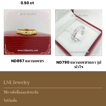
0.50 ct
ND867 แหวนเพชร
ND790 แหวนเพชรแถว รูป
หัวใจ
LNI Jewelry
วิธีการสั่งซื้อและชำระเงิน
โปรโมชั่น