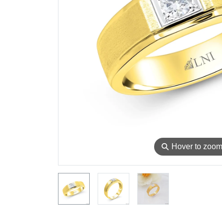
⚲
Hover to zoo