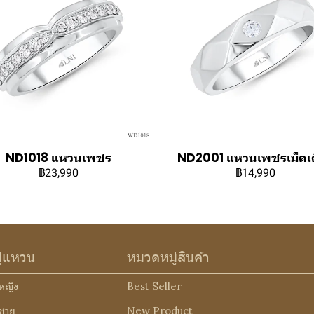
ND1018 แหวนเพชร
ND2001 แหวนเพชรเม็ดเ
฿23,990
฿14,990
ู่แหวน
หมวดหมู่สินค้า
หญิง
Best Seller
ชาย
New Product