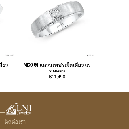
ดียว
ND791 แหวนเพชรเม็ดเดียว แร
ขนแมว
฿11,490
ติดต่อเรา