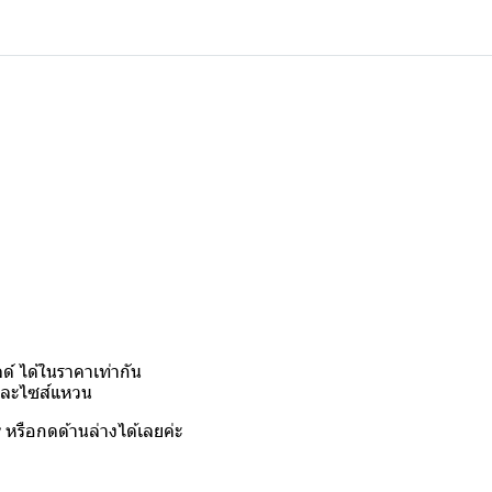
์ ได้ในราคาเท่ากัน
งและไซส์แหวน
y
หรือกดด้านล่างได้เลยค่ะ