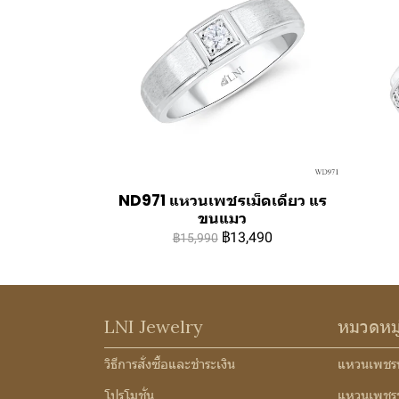
ND971 แหวนเพชรเม็ดเดียว แร
ขนแมว
฿13,490
฿15,990
LNI Jewelry
หมวดหม
วิธีการสั่งซื้อและชำระเงิน
แหวนเพชร
โปรโมชั่น
แหวนเพชร