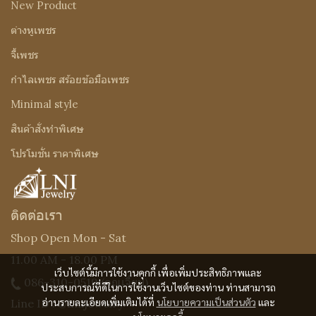
New Product
ต่างหูเพชร
จี้เพชร
กำไลเพชร สร้อยข้อมือเพชร
Minimal style
สินค้าสั่งทำพิเศษ
โปรโมชั่น ราคาพิเศษ
ติดต่อเรา
Shop Open Mon - Sat
11.00 AM - 18.00 PM
เว็บไซต์นี้มีการใช้งานคุกกี้ เพื่อเพิ่มประสิทธิภาพและ
086-310-0519
(คุณเจี๊ยบ)
ประสบการณ์ที่ดีในการใช้งานเว็บไซต์ของท่าน ท่านสามารถ
อ่านรายละเอียดเพิ่มเติมได้ที่
นโยบายความเป็นส่วนตัว
และ
Line ID : @Lnijewelry