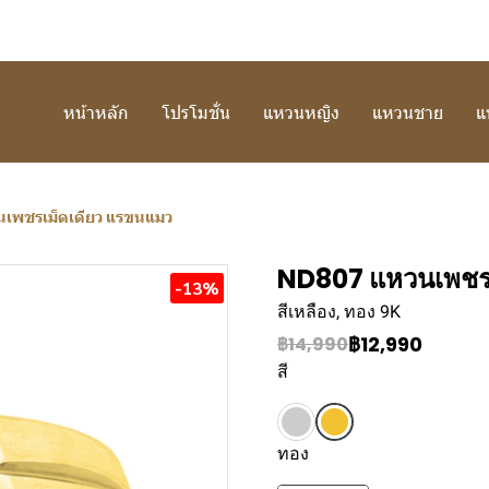
หน้าหลัก
โปรโมชั่น
แหวนหญิง
แหวนชาย
แ
เพชรเม็ดเดียว แรขนแมว
ND807 แหวนเพชรเ
-13%
สีเหลือง, ทอง 9K
฿12,990
฿14,990
สี
ทอง