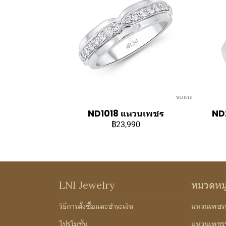
ND1018 แหวนเพชร
ND2
฿23,990
LNI Jewelry
หมวดหม
วิธีการสั่งซื้อและชำระเงิน
แหวนเพชร
โปรโมชั่น
แหวนเพชร