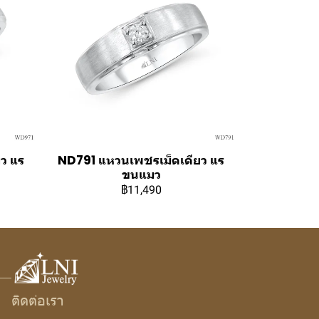
ว แร
ND791 แหวนเพชรเม็ดเดียว แร
ขนแมว
฿11,490
ติดต่อเรา