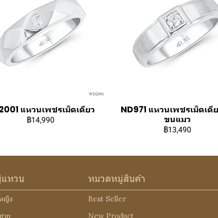
001 แหวนเพชรเม็ดเดียว
ND971 แหวนเพชรเม็ดเดีย
ขนแมว
฿14,990
฿13,490
ู่แหวน
หมวดหมู่สินค้า
หญิง
Best Seller
ชาย
New Product