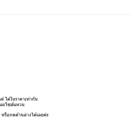
์ ได้ในราคาเท่ากัน
งและไซส์แหวน
y
หรือกดด้านล่างได้เลยค่ะ