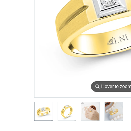
⚲
Hover to zoo