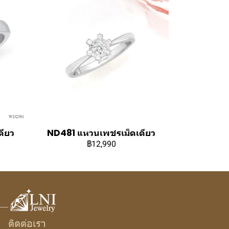
ียว
ND481 แหวนเพชรเม็ดเดียว
฿12,990
ติดต่อเรา