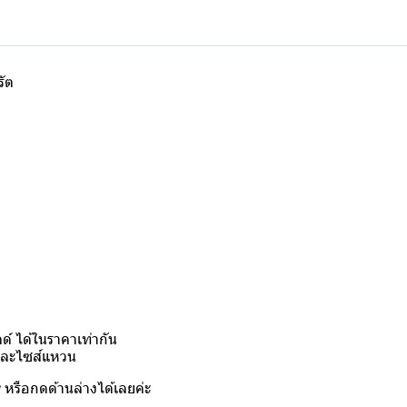
รัต
์ ได้ในราคาเท่ากัน
งและไซส์แหวน
y
หรือกดด้านล่างได้เลยค่ะ