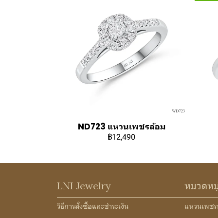
ND723 แหวนเพชรล้อม
฿12,490
LNI Jewelry
หมวดหม
วิธีการสั่งซื้อและชำระเงิน
แหวนเพชร