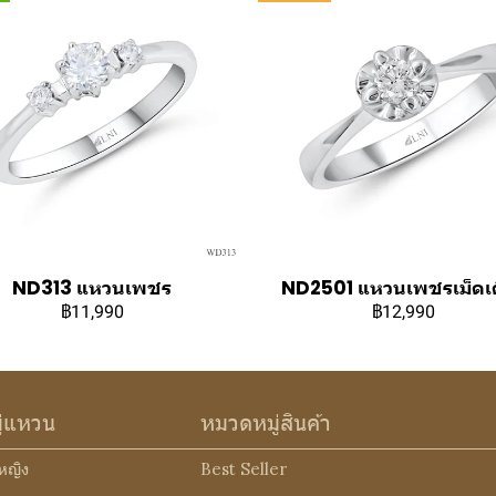
ND313 แหวนเพชร
ND2501 แหวนเพชรเม็ดเด
฿11,990
฿12,990
ู่แหวน
หมวดหมู่สินค้า
หญิง
Best Seller