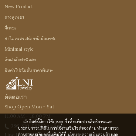
New Product
ต่างหูเพชร
จี้เพชร
กำไลเพชร สร้อยข้อมือเพชร
Minimal style
สินค้าสั่งทำพิเศษ
สินค้าโปรโมชั่น ราคาพิเศษ
ติดต่อเรา
Shop Open Mon - Sat
11.00 AM - 18.00 PM
เว็บไซต์นี้มีการใช้งานคุกกี้ เพื่อเพิ่มประสิทธิภาพและ
086-310-0519
(คุณเจี๊ยบ)
ประสบการณ์ที่ดีในการใช้งานเว็บไซต์ของท่าน ท่านสามารถ
อ่านรายละเอียดเพิ่มเติมได้ที่
นโยบายความเป็นส่วนตัว
และ
Line ID : @Lnijewelry