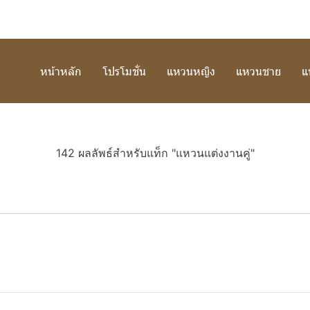
หน้าหลัก
โปรโมชั่น
แหวนหญิง
แหวนชาย
แ
142 ผลลัพธ์สำหรับแท็ก "แหวนแต่งงานคู่"