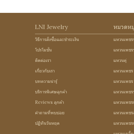
LNI Jewelry
หมวดหม
วิธีการสั่งซื้อและชำระเงิน
แหวนเพชร
โปรโมชั่น
แหวนเพชร
ติดต่อเรา
แหวนคู่
เกี่ยวกับเรา
แหวนเพชร
บทความน่ารู้
แหวนเพชร 3
บริการพิเศษลูกค้า
แหวนเพชรช
Reviews ลูกค้า
แหวนเพชรเ
คำถามที่พบบ่อย
แหวนเพชร
ปฏิทินวันหยุด
แหวนเพชร
แหวนเกลี้ย