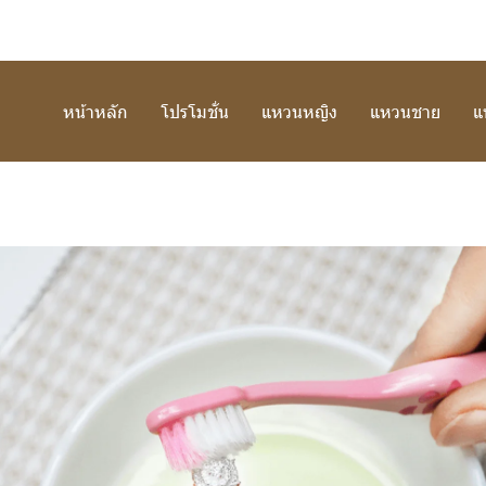
หน้าหลัก
โปรโมชั่น
แหวนหญิง
แหวนชาย
แ