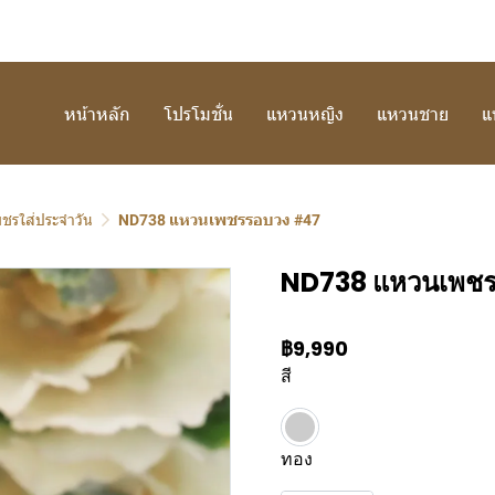
หน้าหลัก
โปรโมชั่น
แหวนหญิง
แหวนชาย
แ
ชรใส่ประจำวัน
ND738 แหวนเพชรรอบวง #47
ND738 แหวนเพช
฿9,990
สี
ทอง