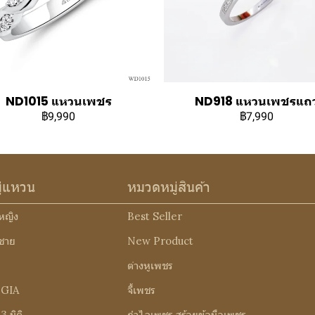
ND1015 แหวนเพชร
ND918 แหวนเพชรแถ
฿9,990
฿7,990
ู่แหวน
หมวดหมู่สินค้า
หญิง
Best Seller
ชาย
New Product
ต่างหูเพชร
 GIA
จี้เพชร
 มิติ
กำไลเพชร สร้อยข้อมือเพชร