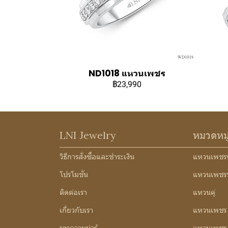
ND1018 แหวนเพชร
฿23,990
LNI Jewelry
หมวดหม
วิธีการสั่งซื้อและชำระเงิน
แหวนเพชร
โปรโมชั่น
แหวนเพชร
ติดต่อเรา
แหวนคู่
เกี่ยวกับเรา
แหวนเพชร
บทความน่ารู้
แหวนเพชร 3