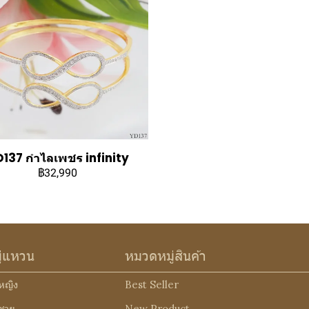
137 กำไลเพชร infinity
฿32,990
ู่แหวน
หมวดหมู่สินค้า
หญิง
Best Seller
ชาย
New Product