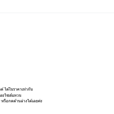
์ ได้ในราคาเท่ากัน
งและไซส์แหวน
y
หรือกดด้านล่างได้เลยค่ะ