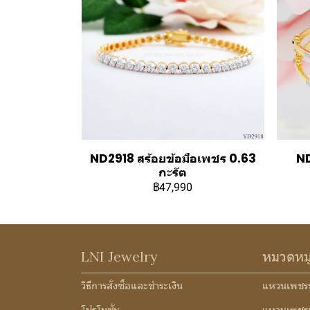
ND2918 สร้อยข้อมือเพชร 0.63
ND
กะรัต
฿47,990
LNI Jewelry
หมวดหม
วิธีการสั่งซื้อและชำระเงิน
แหวนเพชร
โปรโมชั่น
แหวนเพชร