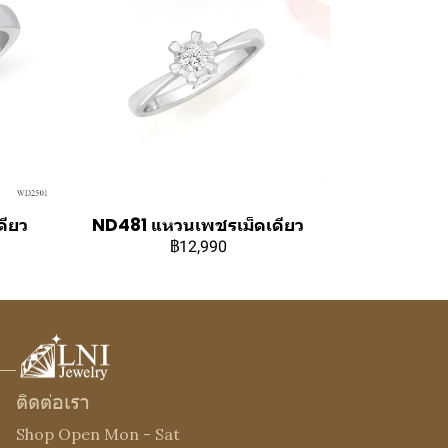
ียว
ND481 แหวนเพชรเม็ดเดียว
฿12,990
ติดต่อเรา
Shop Open Mon - Sat