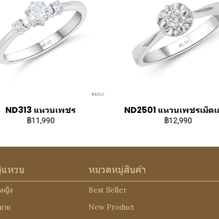
ND313 แหวนเพชร
ND2501 แหวนเพชรเม็ดเด
฿11,990
฿12,990
ู่แหวน
หมวดหมู่สินค้า
หญิง
Best Seller
ชาย
New Product