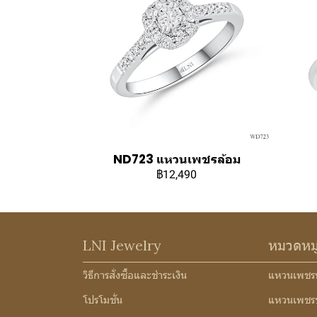
ND723 แหวนเพชรล้อม
฿12,490
LNI Jewelry
หมวดหม
วิธีการสั่งซื้อและชำระเงิน
แหวนเพชร
โปรโมชั่น
แหวนเพชร