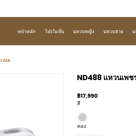
หน้าหลัก
โปรโมชั่น
แหวนหญิง
แหวนชาย
แ
ร GIA
ND488 แหวนเพชร
฿17,990
สี
ทอง