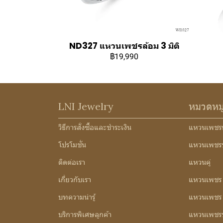
ND327 แหวนเพชรล้อม 3 มิติ
฿19,990
LNI Jewelry
หมวดหม
วิธีการสั่งซื้อและชำระเงิน
แหวนเพชร
โปรโมชั่น
แหวนเพชร
ติดต่อเรา
แหวนคู่
เกี่ยวกับเรา
แหวนเพชร
บทความน่ารู้
แหวนเพชร 3
บริการพิเศษลูกค้า
แหวนเพชรช