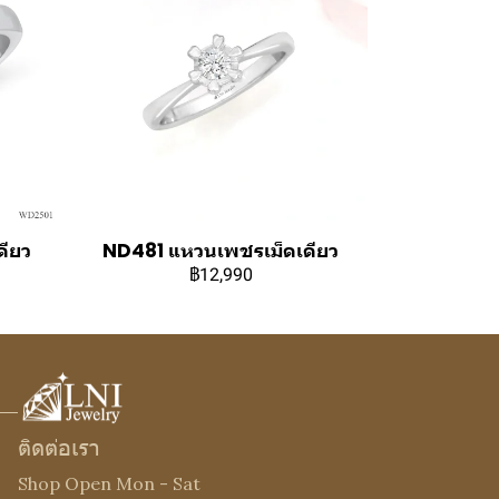
ียว
ND481 แหวนเพชรเม็ดเดียว
฿12,990
ติดต่อเรา
Shop Open Mon - Sat