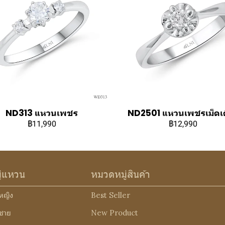
ND313 แหวนเพชร
ND2501 แหวนเพชรเม็ดเด
฿11,990
฿12,990
ู่แหวน
หมวดหมู่สินค้า
หญิง
Best Seller
ชาย
New Product