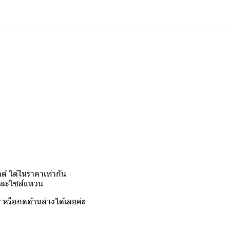
์ ได้ในราคาเท่ากัน
งและไซส์แหวน
y
หรือกดด้านล่างได้เลยค่ะ