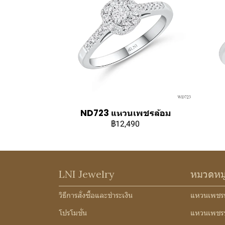
ND723 แหวนเพชรล้อม
฿12,490
LNI Jewelry
หมวดหม
วิธีการสั่งซื้อและชำระเงิน
แหวนเพชร
โปรโมชั่น
แหวนเพชร