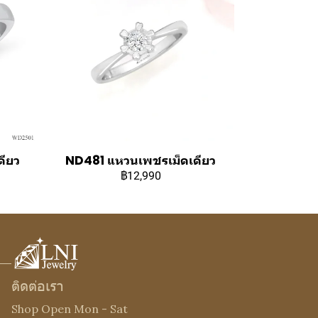
ียว
ND481 แหวนเพชรเม็ดเดียว
฿12,990
ติดต่อเรา
Shop Open Mon - Sat