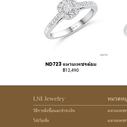
ND723 แหวนเพชรล้อม
฿12,490
LNI Jewelry
หมวดหม
วิธีการสั่งซื้อและชำระเงิน
แหวนเพชร
โปรโมชั่น
แหวนเพชร