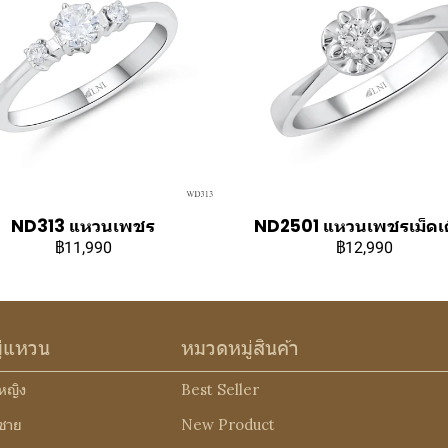
ND313 แหวนเพชร
ND2501 แหวนเพชรเม็ดเด
฿11,990
฿12,990
ู่แหวน
หมวดหมู่สินค้า
หญิง
Best Seller
ชาย
New Product