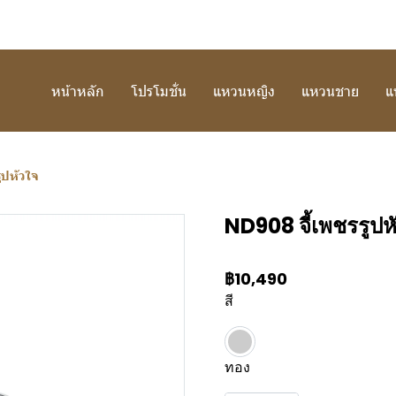
หน้าหลัก
โปรโมชั่น
แหวนหญิง
แหวนชาย
แ
ูปหัวใจ
ND908 จี้เพชรรูปห
฿10,490
สี
ทอง