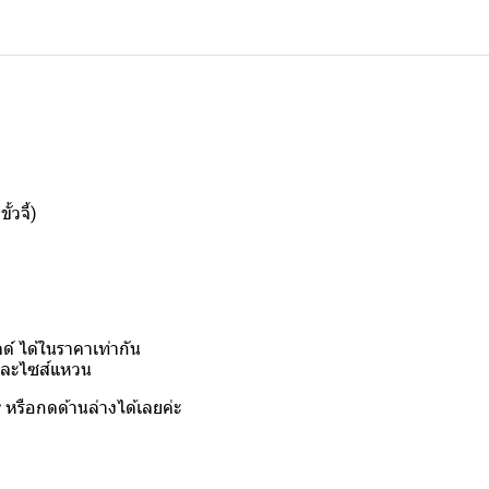
้วจี้)
์ ได้ในราคาเท่ากัน
งและไซส์แหวน
y
หรือกดด้านล่างได้เลยค่ะ