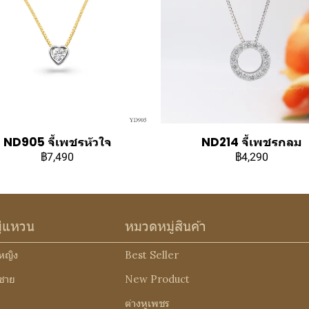
ND905 จี้เพชรหัวใจ
ND214 จี้เพชรกลม
฿7,490
฿4,290
ู่แหวน
หมวดหมู่สินค้า
หญิง
Best Seller
ชาย
New Product
ต่างหูเพชร