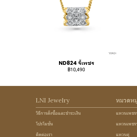
ND824 จี้เพชร
฿10,490
LNI Jewelry
หมวดหม
วิธีการสั่งซื้อและชำระเงิน
แหวนเพชร
โปรโมชั่น
แหวนเพชร
ติดต่อเรา
แหวนคู่