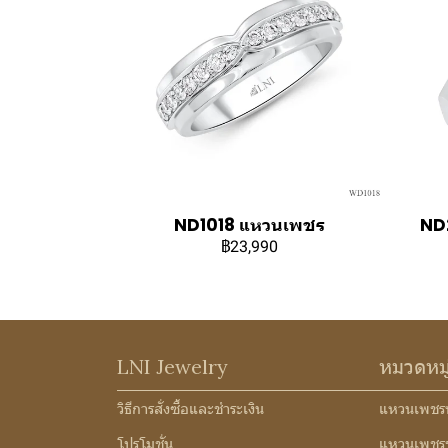
ND1018 แหวนเพชร
ND2
฿23,990
LNI Jewelry
หมวดหม
วิธีการสั่งซื้อและชำระเงิน
แหวนเพชร
โปรโมชั่น
แหวนเพชร