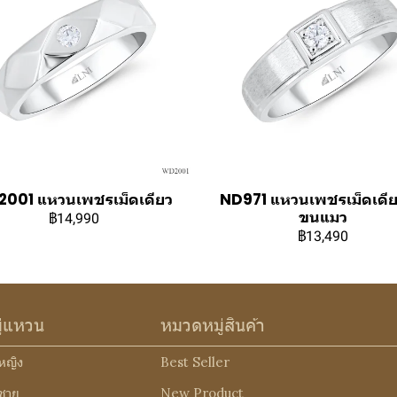
001 แหวนเพชรเม็ดเดียว
ND971 แหวนเพชรเม็ดเดีย
ขนแมว
฿14,990
฿13,490
ู่แหวน
หมวดหมู่สินค้า
หญิง
Best Seller
ชาย
New Product