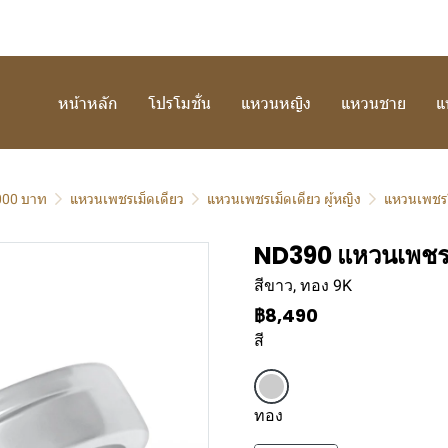
หน้าหลัก
โปรโมชั่น
แหวนหญิง
แหวนชาย
แ
,000 บาท
แหวนเพชรเม็ดเดียว
แหวนเพชรเม็ดเดียว ผู้หญิง
แหวนเพชรใ
ND390 แหวนเพชรเ
สีขาว, ทอง 9K
฿8,490
สี
ทอง