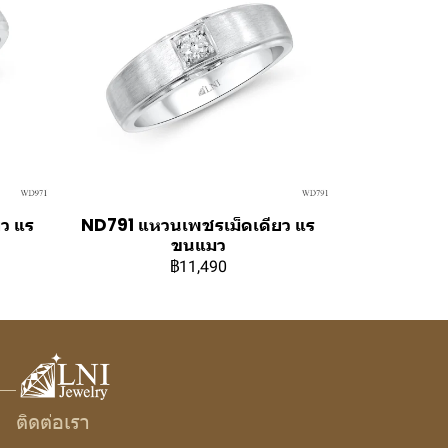
ว แร
ND791 แหวนเพชรเม็ดเดียว แร
ขนแมว
฿11,490
ติดต่อเรา