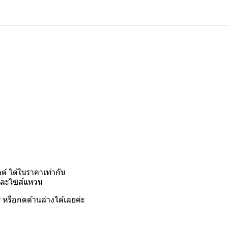
์ ได้ในราคาเท่ากัน
งและไซส์แหวน
y
หรือกดด้านล่างได้เลยค่ะ