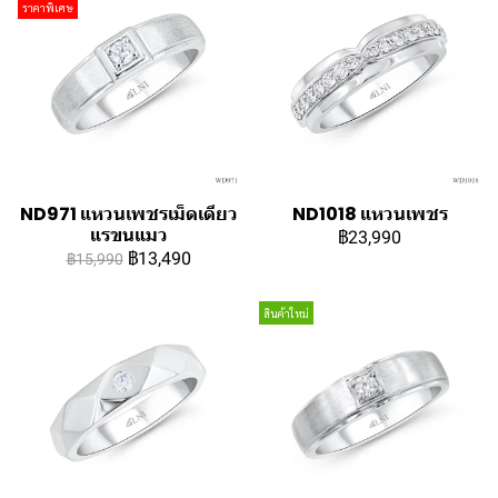
ราคาพิเศษ
ND971 แหวนเพชรเม็ดเดียว
ND1018 แหวนเพชร
แรขนแมว
฿23,990
฿13,490
฿15,990
สินค้าใหม่