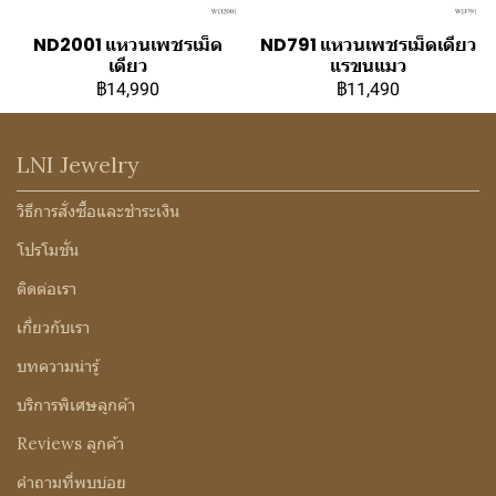
ND2001 แหวนเพชรเม็ด
ND791 แหวนเพชรเม็ดเดียว
เดียว
แรขนแมว
฿14,990
฿11,490
LNI Jewelry
วิธีการสั่งซื้อและชำระเงิน
โปรโมชั่น
ติดต่อเรา
เกี่ยวกับเรา
บทความน่ารู้
บริการพิเศษลูกค้า
Reviews ลูกค้า
คำถามที่พบบ่อย