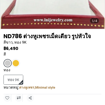
1/4
ND786 ต่างหูเพชรเม็ดเดียว รูปหัวใจ
สีขาว, ทอง 9K
฿6,490
สี
ทอง
ทอง 9K
หมวดหมู่:
ต่างหูเพชร
,
Minimal style
แชร์