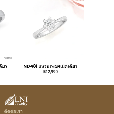
ียว
ND481 แหวนเพชรเม็ดเดียว
฿12,990
ติดต่อเรา