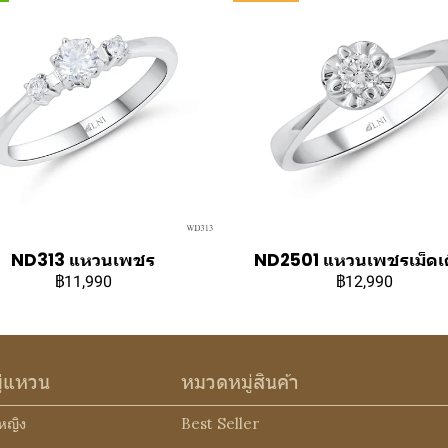
ND313 แหวนเพชร
ND2501 แหวนเพชรเม็ดเด
฿11,990
฿12,990
ู่แหวน
หมวดหมู่สินค้า
หญิง
Best Seller