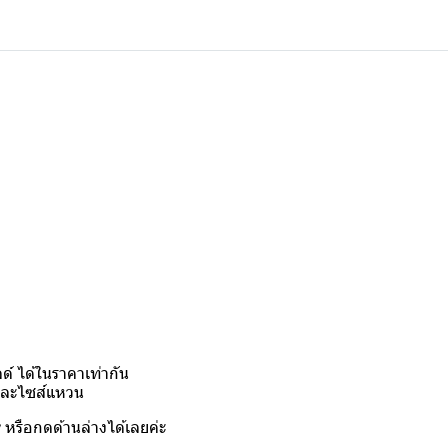
์ ได้ในราคาเท่ากัน
งและไซส์แหวน
y
หรือกดด้านล่างได้เลยค่ะ