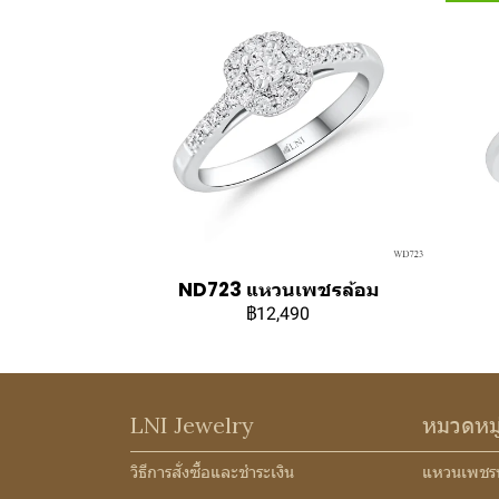
ND723 แหวนเพชรล้อม
฿12,490
LNI Jewelry
หมวดหม
วิธีการสั่งซื้อและชำระเงิน
แหวนเพชร