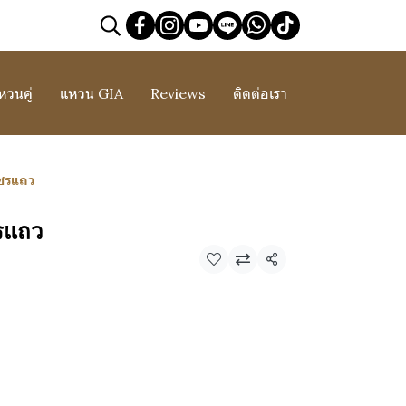
หวนคู่
แหวน GIA
Reviews
ติดต่อเรา
ชรแถว
รแถว
แชร์