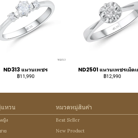
ND313 แหวนเพชร
ND2501 แหวนเพชรเม็ดเด
฿11,990
฿12,990
ู่แหวน
หมวดหมู่สินค้า
หญิง
Best Seller
ชาย
New Product