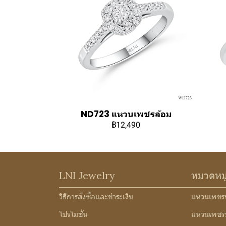
ND723 แหวนเพชรล้อม
฿12,490
LNI Jewelry
หมวดหม
วิธีการสั่งซื้อและชำระเงิน
แหวนเพชร
โปรโมชั่น
แหวนเพชร