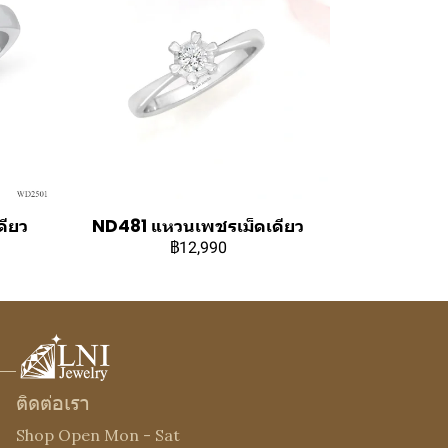
ียว
ND481 แหวนเพชรเม็ดเดียว
฿12,990
ติดต่อเรา
Shop Open Mon - Sat