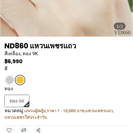
1/2
ND860 แหวนเพชรแถว
สีเหลือง, ทอง 9K
฿6,990
สี
ทอง
ทอง 9K
หมวดหมู่:
แหวนผู้หญิง
,
ราคา 1 - 10,000 บาท
,
แหวนเพชรแถว
,
แหวนเพชรใส่ประจำวัน
แชร์