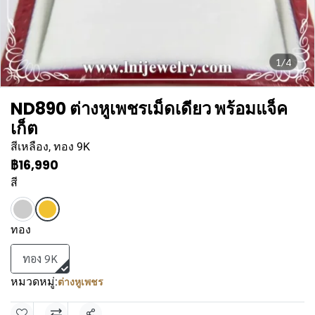
1/4
ND890 ต่างหูเพชรเม็ดเดียว พร้อมแจ็ค
เก็ต
สีเหลือง, ทอง 9K
฿16,990
สี
ทอง
ทอง 9K
หมวดหมู่:
ต่างหูเพชร