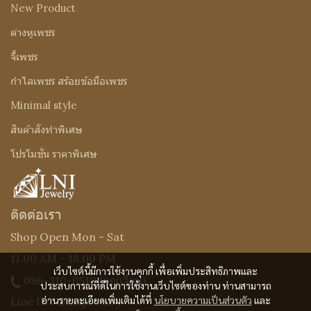
New Product
ต่างหูเพชร
จี้เพชร
กำไลเพชร สร้อยข้อมือเพชร
Minimal style
สินค้าสั่งทำพิเศษ
โปรโมชั่น ราคาพิเศษ
ติดต่อเรา
Shop Open Mon - Sat
11.00 AM - 18.00 PM
เว็บไซต์นี้มีการใช้งานคุกกี้ เพื่อเพิ่มประสิทธิภาพและ
086-310-0519
(คุณเจี๊ยบ)
ประสบการณ์ที่ดีในการใช้งานเว็บไซต์ของท่าน ท่านสามารถ
อ่านรายละเอียดเพิ่มเติมได้ที่
นโยบายความเป็นส่วนตัว
และ
Line ID : @Lnijewelry