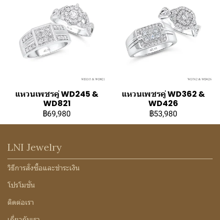
แหวนเพชรคู่ WD245 &
แหวนเพชรคู่ WD362 &
WD821
WD426
฿69,980
฿53,980
LNI Jewelry
วิธีการสั่งซื้อและชำระเงิน
โปรโมชั่น
ติดต่อเรา
เกี่ยวกับเรา